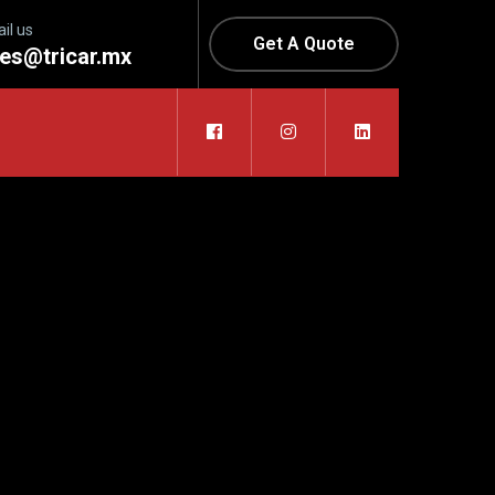
il us
Get A Quote
les@tricar.mx