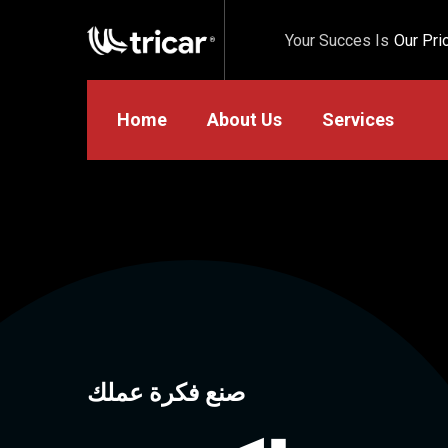
Your Succes Is
Our Prio
Home
About Us
Services
فننظكس