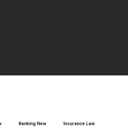
w
Banking New
Insurance Law
+
+