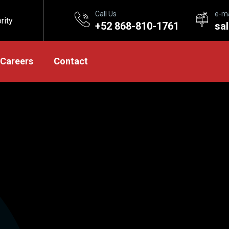
Call Us
e-ma
rity
+52 868-810-1761
sa
Careers
Contact