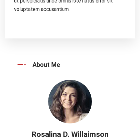
ut perspiciatis unde omnis iste natus error sit
voluptatem accusantium.
About Me
Rosalina D. Willaimson